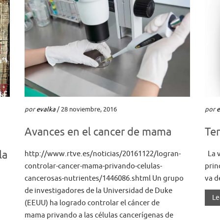
por
evalka
/ 28 noviembre, 2016
por
e
Avances en el cancer de mama
Ter
la
http://www.rtve.es/noticias/20161122/logran-
La v
controlar-cancer-mama-privando-celulas-
prin
cancerosas-nutrientes/1446086.shtml Un grupo
va de
de investigadores de la Universidad de Duke
Le
(EEUU) ha logrado controlar el cáncer de
mama privando a las células cancerígenas de