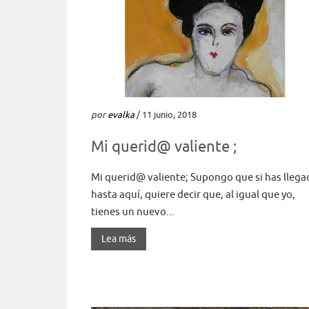
por
evalka
/ 11 junio, 2018
Mi querid@ valiente ;
Mi querid@ valiente; Supongo que si has lleg
hasta aquí, quiere decir que, al igual que yo,
tienes un nuevo...
Lea más