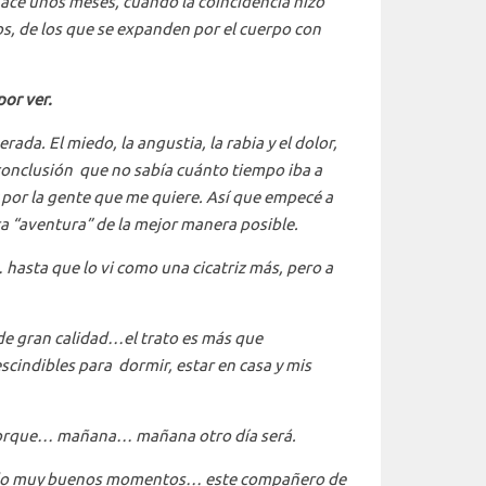
ace unos meses, cuando la coincidencia hizo
vos, de los que se expanden por el cuerpo con
or ver.
ada. El miedo, la angustia, la rabia y el dolor,
conclusión que no sabía cuánto tiempo iba a
y por la gente que me quiere. Así que empecé a
ta “aventura” de la mejor manera posible.
hasta que lo vi como una cicatriz más, pero a
de gran calidad…el trato es más que
scindibles para dormir, estar en casa y mis
, porque… mañana… mañana otro día será.
rtido muy buenos momentos… este compañero de