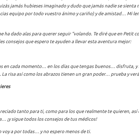
quizás jamás hubieses imaginado y dudo que jamás nadie se sienta m
Gracias equipo por todo vuestro ánimo y cariño) y de amistad… Mi l
e ha dado alas para querer seguir “volando. Te diré que en Petit c
s consejos que espero te ayuden a llevar esta aventura mejor:
tas en cada momento… en los días que tengas buenos… disfruta, y 
o. La risa así como los abrazos tienen un gran poder… prueba y ve
ieres
ciado tanto para ti, como para los que realmente te quieren, así
… ¡y sigue todos los consejos de tus médicos!
o voy a por todas… y no espero menos de ti.