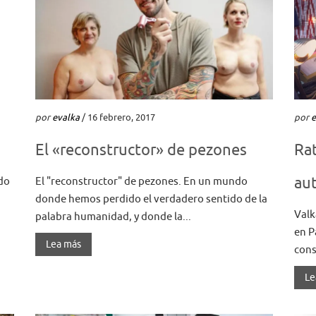
por
evalka
/ 16 febrero, 2017
por
e
El «reconstructor» de pezones
Rat
aut
ado
El "reconstructor" de pezones. En un mundo
donde hemos perdido el verdadero sentido de la
Valk
palabra humanidad, y donde la...
en P
Lea más
cons
Le