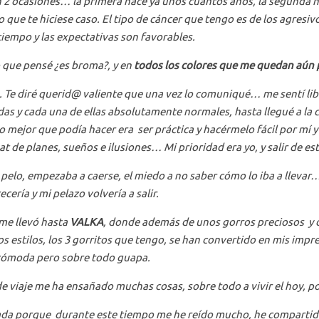
 2 ocasiones… la primera hace ya unos cuantos años, la segunda h
o que te hiciese caso. El tipo de cáncer que tengo es de los agresi
tiempo y las expectativas son favorables.
 que pensé ¿es broma?, y en
todos los colores que me quedan aún p
s. Te diré querid@ valiente que una vez lo comuniqué… me sentí liber
as y cada una de ellas absolutamente normales, hasta llegué a la 
 mejor que podía hacer era ser práctica y hacérmelo fácil por mí 
t de planes, sueños e ilusiones… Mi prioridad era yo, y salir de es
elo, empezaba a caerse, el miedo a no saber cómo lo iba a llevar… 
cería y mi pelazo volvería a salir.
 me llevó hasta
VALKA
, donde además de unos gorros preciosos y 
s estilos, los 3 gorritos que tengo, se han convertido en mis impre
 cómoda pero sobre todo guapa.
de viaje me ha ensañado muchas cosas, sobre todo a vivir el hoy
unada porque durante este tiempo me he reído mucho, he compa