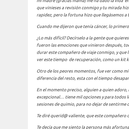
mi madre (gracias mamá) me ha dado la vida en
que vinieses a revisión conmigo y tu mirada hiz
rapidez, pero la fortuna hizo que llegásemos a 
Cuando me dijeron que tenía cáncer, lo primero
¿Lo más difícil? Decírselo a la gente que quiere
fueron las emociones que vinieron después, tod
durar este compañero de viaje conmigo, y que lo
ver este tiempo de recuperación, como un kit ka
Otro de los peores momentos, fue ver como mi p
diferencia del resto, esta con el tiempo desapare
En el momento preciso, alguien a quien adoro,
excepcional… tiene mil opciones y para todos lo
sesiones de quimio, para no dejar de sentirme
Te diré querid@ valiente, que este compañero 
Te decía que me siento la persona más afort